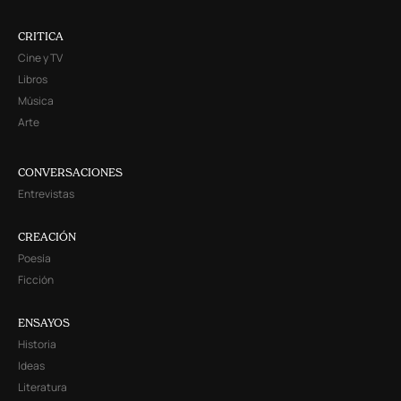
CRITICA
Cine y TV
Libros
Música
Arte
CONVERSACIONES
Entrevistas
CREACIÓN
Poesía
Ficción
ENSAYOS
Historia
Ideas
Literatura