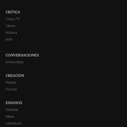
CRITICA
Cine y TV
Libros
Música
Arte
CONVERSACIONES
Entrevistas
CREACIÓN
Poesía
Ficción
ENSAYOS
Historia
Ideas
Literatura