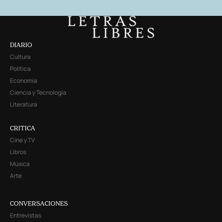
DIARIO
Cultura
Política
Economía
Ciencia y Tecnología
Literatura
CRITICA
Cine y TV
Libros
Música
Arte
CONVERSACIONES
Entrevistas