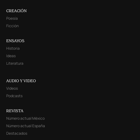
CREACIÓN
Poesía
Ficción
ENSAYOS
Historia
Ideas
Literatura
AUDIO Y VIDEO
Videos
Podcasts
REVISTA
Número actual México
Número actual España
Destacados