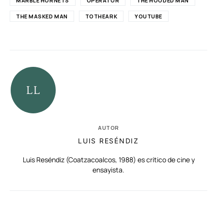
MARBLE HORNETS
OPERATOR
THE HOODED MAN
THE MASKED MAN
TOTHEARK
YOUTUBE
AUTOR
LUIS RESÉNDIZ
Luis Reséndiz (Coatzacoalcos, 1988) es crítico de cine y
ensayista.
RELACIONADAS
AUTORES