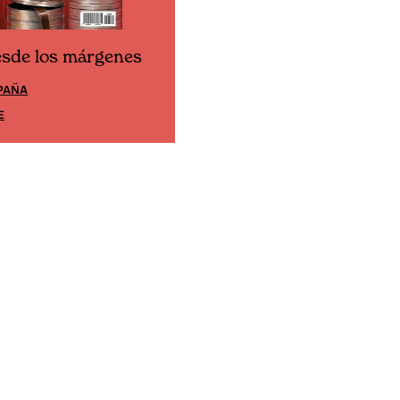
esde los márgenes
Cine desde los márgene
PAÑA
EDICIÓN MÉXICO
E
SUSCRÍBETE