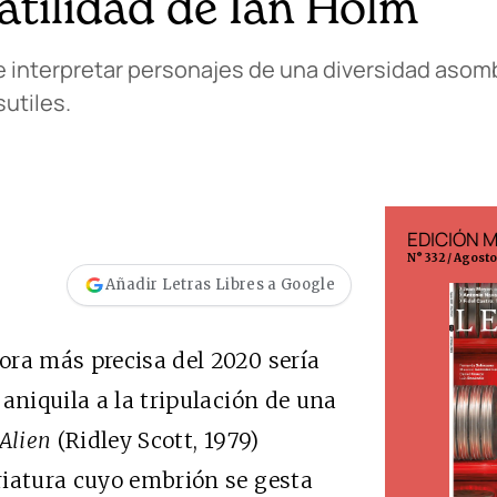
atilidad de Ian Holm
 de interpretar personajes de una diversidad aso
utiles.
EDICIÓN ESPAÑA
EDICIÓN 
N° 299 / Agosto 2026
N° 332 / Agost
Añadir Letras Libres a Google
ora más precisa del 2020 sería
aniquila a la tripulación de una
Alien
(Ridley Scott, 1979)
riatura cuyo embrión se gesta