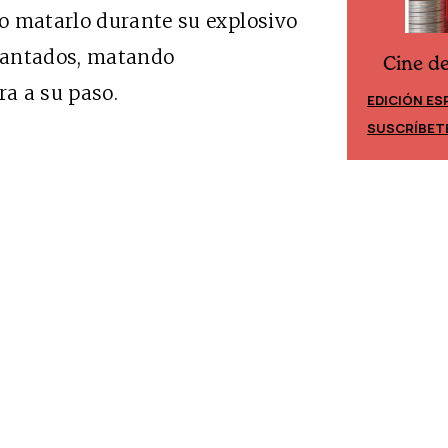
o matarlo durante su explosivo
gantados, matando
Cine d
Cine desde los márgenes
a a su paso.
EDICIÓN ES
EDICIÓN MÉXICO
SUSCRÍBET
SUSCRÍBETE