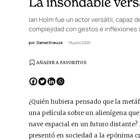
La insondable vers
Ian Holm fue un actor versátil, capaz
complejidad con gestos e inflexiones s
por
Daniel Krauze
19 junio 2020
AÑADIR A FAVORITOS
¿Quién hubiera pensado que la metáf
una película sobre un alienígena que 
nave espacial en un futuro distante?
presentó en sociedad a la epónima c