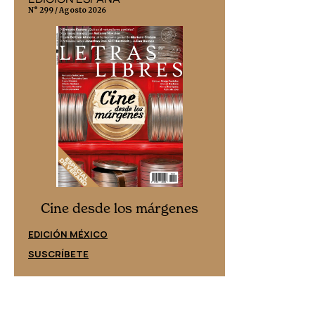
N° 299 / Agosto 2026
N° 332 / Agosto 202
Cine desd
Cine desde los márgenes
EDICIÓN ESPAÑ
EDICIÓN MÉXICO
SUSCRÍBETE
SUSCRÍBETE