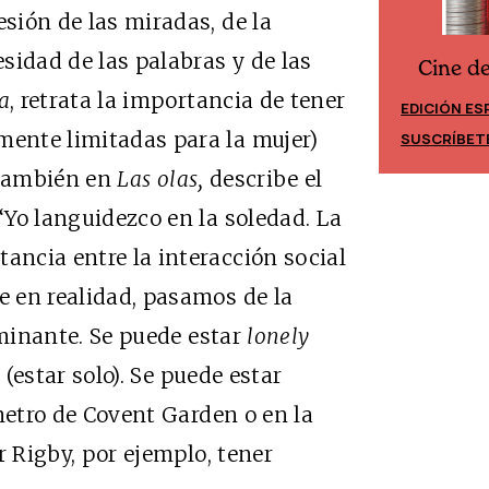
esión de las miradas, de la
esidad de las palabras y de las
Cine d
Cine desde los márgenes
a
, retrata la importancia de tener
EDICIÓN ES
EDICIÓN MÉXICO
mente limitadas para la mujer)
SUSCRÍBET
SUSCRÍBETE
, también en
Las olas,
describe el
 “Yo languidezco en la soledad. La
ancia entre la interacción social
e en realidad, pasamos de la
minante. Se puede estar
lonely
e
(estar solo). Se puede estar
metro de Covent Garden o en la
r Rigby
, por ejemplo, tener