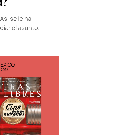
d?
Así se le ha
iar el asunto.
MÉXICO
EDICIÓN ESPAÑA
o 2026
N° 299 / Agosto 2026