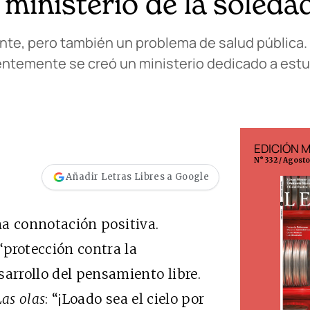
 ministerio de la soleda
ente, pero también un problema de salud pública. 
entemente se creó un ministerio dedicado a estud
EDICIÓN ESPAÑA
EDICIÓN 
N° 299 / Agosto 2026
N° 332 / Agost
Añadir Letras Libres a Google
a connotación positiva.
“
protección contra la
sarrollo del pensamiento libre.
Las olas
: “¡Loado sea el cielo por