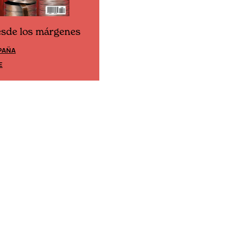
esde los márgenes
Cine desde los márgene
PAÑA
EDICIÓN MÉXICO
E
SUSCRÍBETE