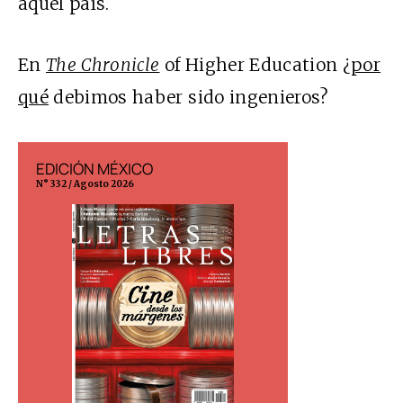
aquél país.
En
The Chronicle
of Higher Education ¿
por
qué
debimos haber sido ingenieros?
EDICIÓN MÉXICO
EDICIÓN ESP
N° 332 / Agosto 2026
N° 299 / Agosto 202