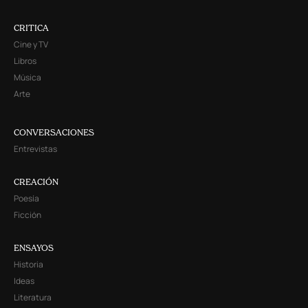
CRITICA
Cine y TV
Libros
Música
Arte
CONVERSACIONES
Entrevistas
CREACIÓN
Poesía
Ficción
ENSAYOS
Historia
Ideas
Literatura