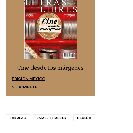
Cine desd
Cine desde los márgenes
EDICIÓN ESPAÑ
EDICIÓN MÉXICO
SUSCRÍBETE
SUSCRÍBETE
FÁBULAS
JAMES THURBER
RESEÑA