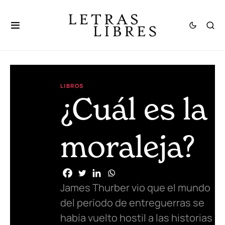
LIBROS
¿Cuál es la
moraleja?
James Thurber vio que el mundo
del período de entreguerras se
había vuelto hostil a las historias