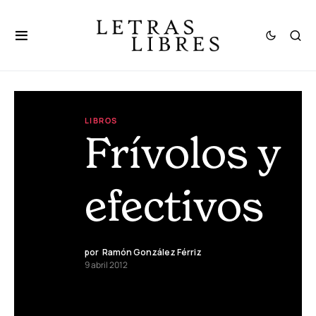
LIBROS
Frívolos y
efectivos
por
Ramón González Férriz
9 abril 2012