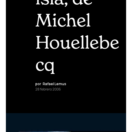
Michel
Houellebe
cq
por
Rafael Lemus
28 febrero 2006