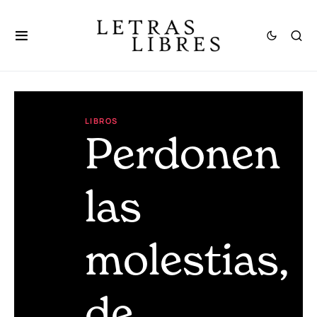
LIBROS
Perdonen
las
molestias,
de