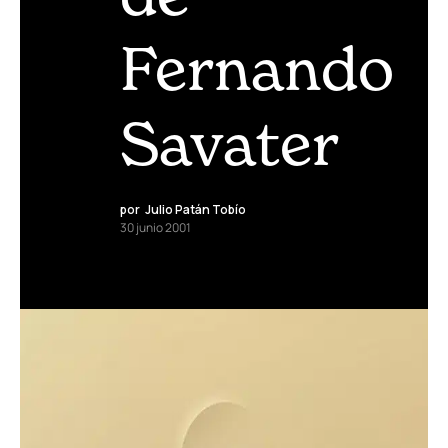
Fernando
Savater
por
Julio Patán Tobío
30 junio 2001