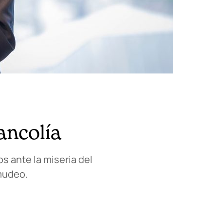
ancolía
s ante la miseria del
amudeo.