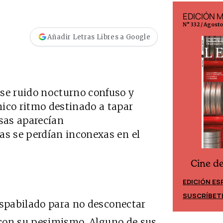
EDICIÓN ESPAÑA
EDICIÓN 
N° 299 / Agosto 2026
N° 332 / Agost
Añadir Letras Libres a Google
ese ruido nocturno confuso y
nico ritmo destinado a tapar
osas aparecían
as se perdían inconexas en el
Cine d
Cine desde los márgenes
EDICIÓN ES
EDICIÓN MÉXICO
SUSCRÍBET
SUSCRÍBETE
espabilado para no desconectar
e con su pesimismo. Alguno de sus