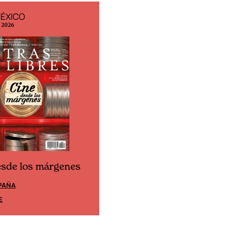
MÉXICO
EDICIÓN ESPAÑA
o 2026
N° 299 / Agosto 2026
esde los márgenes
Cine desde los márgene
PAÑA
EDICIÓN MÉXICO
E
SUSCRÍBETE