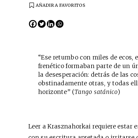
AÑADIR A FAVORITOS
“Ese retumbo con miles de ecos, 
frenético formaban parte de un ú
la desesperación: detrás de las c
obstinadamente otras, y todas ell
horizonte
”
(
Tango satánico
)
Leer a Krasznahorkai requiere estar 
con su escritura apretada o irritars