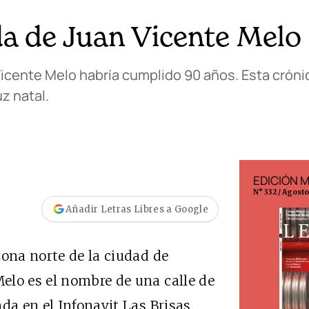
da de Juan Vicente Melo
 Vicente Melo habría cumplido 90 años. Esta cróni
z natal.
EDICIÓN ESPAÑA
EDICIÓN 
N° 299 / Agosto 2026
N° 332 / Agost
Añadir Letras Libres a Google
zona norte de la ciudad de
elo es el nombre de una calle de
da en el Infonavit Las Brisas.