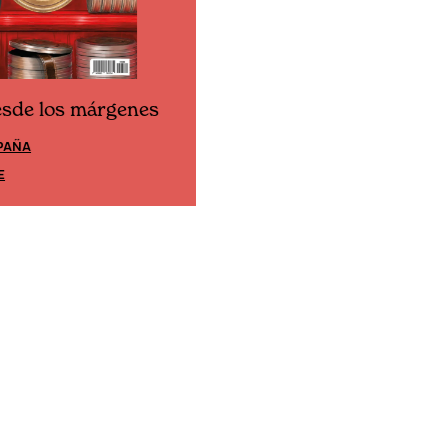
esde los márgenes
Cine desde los márgene
PAÑA
EDICIÓN MÉXICO
E
SUSCRÍBETE