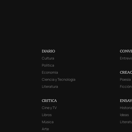
DIARIO
CONV
Cultura
Entrevi
Política
Economía
CREAC
Ciencia y Tecnología
Poesía
Literatura
Ficción
CRITICA
ENSA
Cine y TV
Histori
Libros
Ideas
Música
Literat
Arte