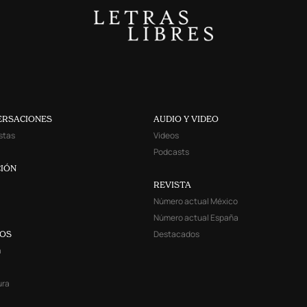
ERSACIONES
AUDIO Y VIDEO
stas
Videos
Podcasts
IÓN
REVISTA
Número actual México
Número actual España
Destacados
YOS
a
ura