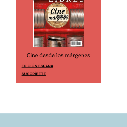
Cine desde los márgenes
es
Cine 
EDICIÓN ESPAÑA
EDICIÓN 
SUSCRÍBETE
SUSCRÍBE