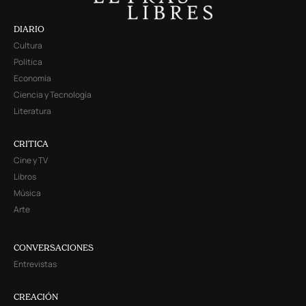
DIARIO
Cultura
Política
Economía
Ciencia y Tecnología
Literatura
CRITICA
Cine y TV
Libros
Música
Arte
CONVERSACIONES
Entrevistas
CREACIÓN