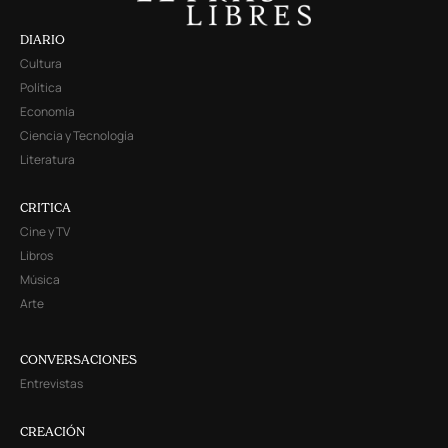
DIARIO
Cultura
Política
Economía
Ciencia y Tecnología
Literatura
CRITICA
Cine y TV
Libros
Música
Arte
CONVERSACIONES
Entrevistas
CREACIÓN