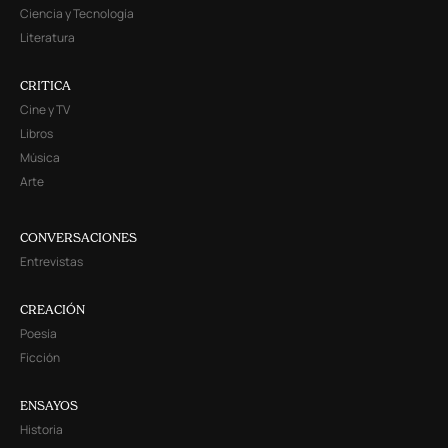
Ciencia y Tecnología
Literatura
CRITICA
Cine y TV
Libros
Música
Arte
CONVERSACIONES
Entrevistas
CREACIÓN
Poesía
Ficción
ENSAYOS
Historia