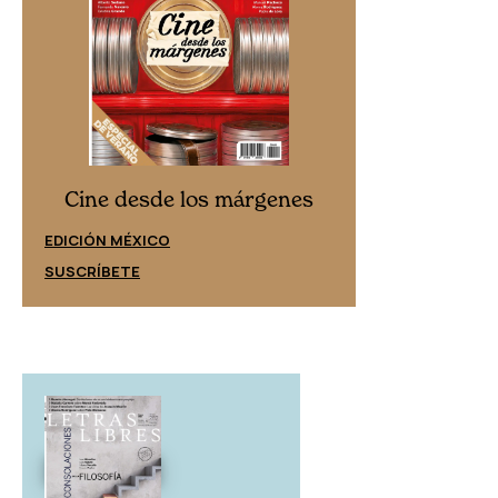
Cine desd
Cine desde los márgenes
EDICIÓN ESPAÑ
EDICIÓN MÉXICO
SUSCRÍBETE
SUSCRÍBETE