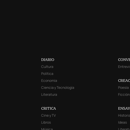
DIARIO
CONV
Cultura
Entrevi
Política
Economía
CREAC
Ciencia y Tecnología
Poesía
Literatura
Ficción
CRITICA
ENSA
Cine y TV
Histori
Libros
Ideas
Música
Literat