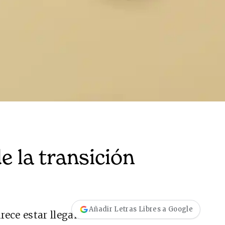
e la transición
ESPAÑA
EDICIÓN MÉXICO
Añadir Letras Libres a Google
rece estar llegando a su fin. La
to 2026
N° 332 / Agosto 2026