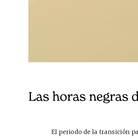
Las horas negras d
EDICIÓN 
El periodo de la transición pa
N° 299 / Agos