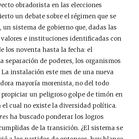
ecto obradorista en las elecciones
ierto un debate sobre el régimen que se
 un sistema de gobierno que, dadas las
 valores e instituciones identificadas con
e los noventa hasta la fecha: el
 la separación de poderes, los organismos
 La instalación este mes de una nueva
Cine desde los márgen
desde los márgenes
dora mayoría morenista, no del todo
EDICIÓN ESPAÑA
ÉXICO
propiciar un peligroso golpe de timón en
SUSCRÍBETE
TE
el cual no existe la diversidad política.
res
ha buscado ponderar los logros
umplidas de la transición. ¿El sistema se
ció a los partidos de entonces, hoy blanco