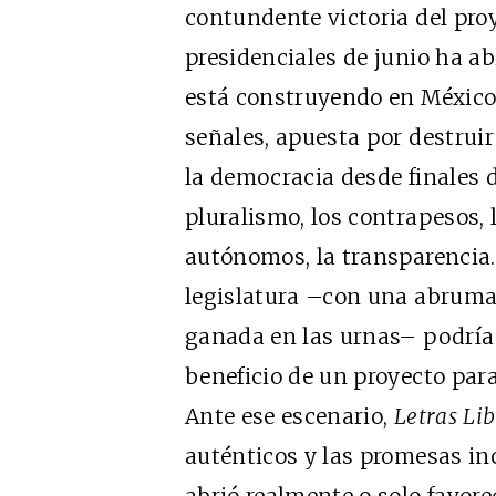
contundente victoria del proy
presidenciales de junio ha ab
está construyendo en México,
señales, apuesta por destruir
la democracia desde finales d
pluralismo, los contrapesos,
autónomos, la transparencia.
Cine 
legislatura –con una abruma
EDICIÓN M
ganada en las urnas– podría 
SUSCRÍBE
beneficio de un proyecto para 
Ante ese escenario,
Letras Lib
auténticos y las promesas inc
abrió realmente o solo favore