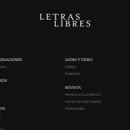
ERSACIONES
AUDIO Y VIDEO
stas
Videos
Podcasts
IÓN
REVISTA
Número actual México
Número actual España
Destacados
YOS
a
ura