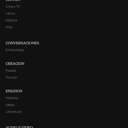
Cine y TV
Libros
Música
Arte
CONVERSACIONES
Entrevistas
CREACIÓN
Poesía
Ficción
ENSAYOS
Historia
Ideas
Literatura
AUDIO Y VIDEO