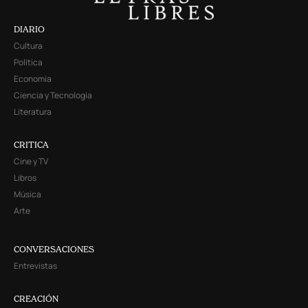
DIARIO
Cultura
Política
Economía
Ciencia y Tecnología
Literatura
CRITICA
Cine y TV
Libros
Música
Arte
CONVERSACIONES
Entrevistas
CREACIÓN