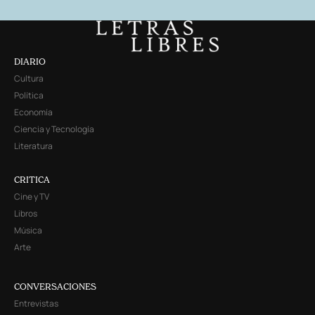
DIARIO
Cultura
Política
Economía
Ciencia y Tecnología
Literatura
CRITICA
Cine y TV
Libros
Música
Arte
CONVERSACIONES
Entrevistas