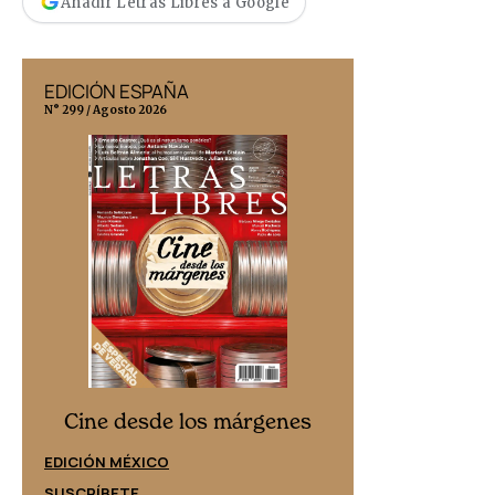
Añadir Letras Libres a Google
EDICIÓN ESPAÑA
EDICIÓN MÉX
N° 299 / Agosto 2026
N° 332 / Agosto 202
Cine desd
Cine desde los márgenes
EDICIÓN ESPAÑ
EDICIÓN MÉXICO
SUSCRÍBETE
SUSCRÍBETE