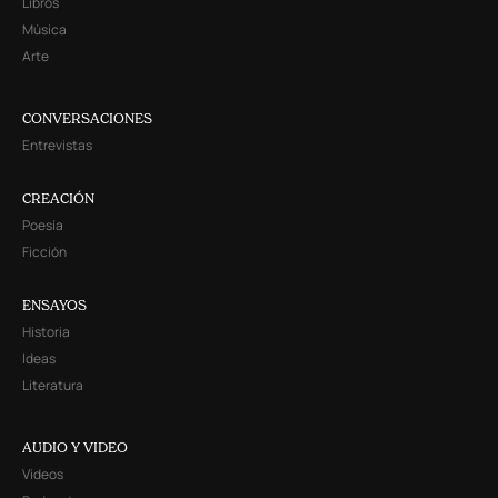
Libros
Música
Arte
CONVERSACIONES
Entrevistas
CREACIÓN
Poesía
Ficción
ENSAYOS
Historia
Ideas
Literatura
AUDIO Y VIDEO
Videos