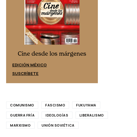
Cine desd
Cine desde los márgenes
EDICIÓN ESPAÑ
EDICIÓN MÉXICO
SUSCRÍBETE
SUSCRÍBETE
COMUNISMO
FASCISMO
FUKUYAMA
GUERRA FRÍA
IDEOLOGÍAS
LIBERALISMO
MARXISMO
UNIÓN SOVIÉTICA