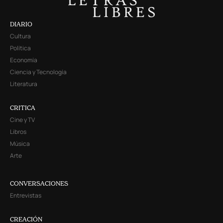
DIARIO
Cultura
Política
Economía
Ciencia y Tecnología
Literatura
CRITICA
Cine y TV
Libros
Música
Arte
CONVERSACIONES
Entrevistas
CREACIÓN