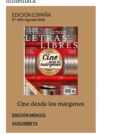
inmediata.
EDICIÓN ESPAÑA
EDICIÓN MÉX
N° 299 / Agosto 2026
N° 332 / Agosto 202
Cine desd
Cine desde los márgenes
EDICIÓN ESPAÑ
EDICIÓN MÉXICO
SUSCRÍBETE
SUSCRÍBETE