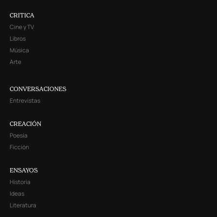
CRITICA
Cine y TV
Libros
Música
Arte
CONVERSACIONES
Entrevistas
CREACIÓN
Poesía
Ficción
ENSAYOS
Historia
Ideas
Literatura