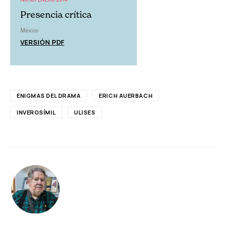
Presencia crítica
México
VERSIÓN PDF
ENIGMAS DEL DRAMA
ERICH AUERBACH
INVEROSÍMIL
ULISES