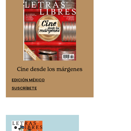
Cine desd
Cine desde los márgenes
EDICIÓN ESPAÑ
EDICIÓN MÉXICO
SUSCRÍBETE
SUSCRÍBETE