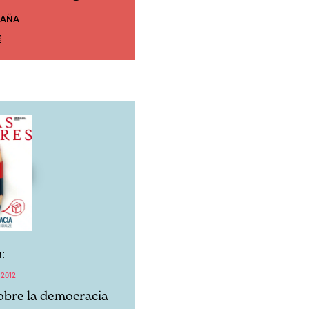
EDICIÓN ESPAÑA
XICO
SUSCRÍBETE
E
:
 2012
obre la democracia