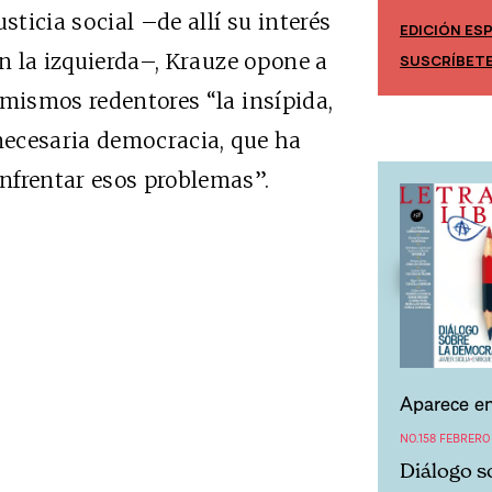
sticia social –de allí su interés
EDICIÓN ESPAÑA
EDICIÓN MÉ
on la izquierda–, Krauze opone a
SUSCRÍBETE
SUSCRÍBET
 mismos redentores “la insípida,
 necesaria democracia, que ha
nfrentar esos problemas”.
Aparece en
NO.158 FEBRERO
Diálogo s