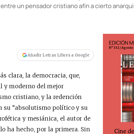
entre un pensador cristiano afín a cierto anarqui
EDICIÓN MÉXICO
EDICIÓN 
N° 332 / Agosto 2026
N° 299 / Agosto
Añadir Letras Libres a Google
ás clara, la democracia, que,
vil y moderno del mejor
smo cristiano, y la redención
en su “absolutismo político y su
rofética y mesiánica, el autor de
o ha hecho, por la primera. Sin
Cine desde los márgenes
s
Cine d