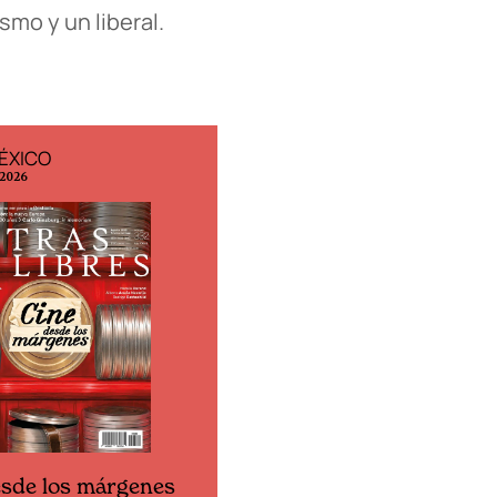
smo y un liberal.
ESPAÑA
EDICIÓN MÉXICO
 2026
N° 332 / Agosto 2026
Cine desde los márgen
esde los márgenes