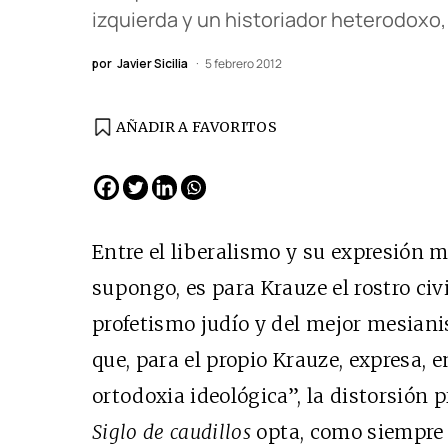
izquierda y un historiador heterodoxo, 
por
Javier Sicilia
5 febrero 2012
AÑADIR A FAVORITOS
EDICIÓN ESPAÑA
N° 299 / Agosto 2026
Entre el liberalismo y su expresión m
supongo, es para Krauze el rostro ci
profetismo judío y del mejor mesiani
que, para el propio Krauze, expresa, 
ortodoxia ideológica”, la distorsión p
Siglo de caudillos
opta, como siempre l
Cine desde los márgene