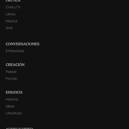
CRITICA
Cine y TV
Libros
Música
Arte
CONVERSACIONES
Entrevistas
CREACIÓN
Poesía
Ficción
ENSAYOS
Historia
Ideas
Literatura