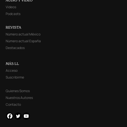
AUDIO Y VIDEO
Videos
Podcasts
REVISTA
Número actual México
Número actual España
Destacados
MÁS LL
Acceso
Suscribirme
Quienes Somos
Nuestros Autores
Contacto