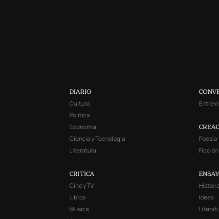
DIARIO
CONV
Cultura
Entrevi
Política
Economía
CREAC
Ciencia y Tecnología
Poesía
Literatura
Ficción
CRITICA
ENSA
Cine y TV
Histori
Libros
Ideas
Música
Literat