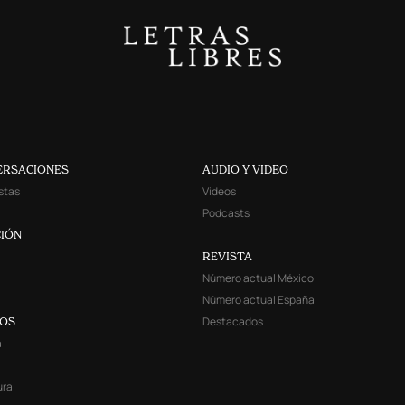
ERSACIONES
AUDIO Y VIDEO
stas
Videos
Podcasts
IÓN
REVISTA
Número actual México
Número actual España
Destacados
YOS
a
ura