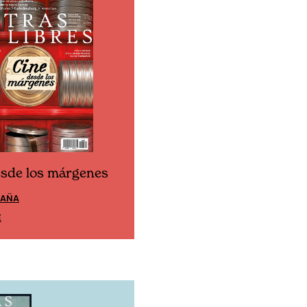
esde los márgenes
Cine desde los márgen
PAÑA
EDICIÓN MÉXICO
E
SUSCRÍBETE