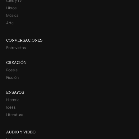
Cine y TV
Libros
Música
Arte
CONVERSACIONES
Entrevistas
CREACIÓN
Poesía
Ficción
ENSAYOS
Historia
Ideas
Literatura
AUDIO Y VIDEO