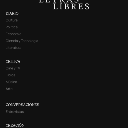
DIARIO
Cultura
Política
Economía
Ciencia y Tecnología
Literatura
CRITICA
Cine y TV
Libros
Música
Arte
CONVERSACIONES
Entrevistas
CREACIÓN