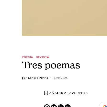
POESÍA
REVISTA
Tres poemas
por
Sandro Penna
1 junio 2024
AÑADIR A FAVORITOS
EDICIÓN ESPAÑA
N° 299 / Agosto 2026