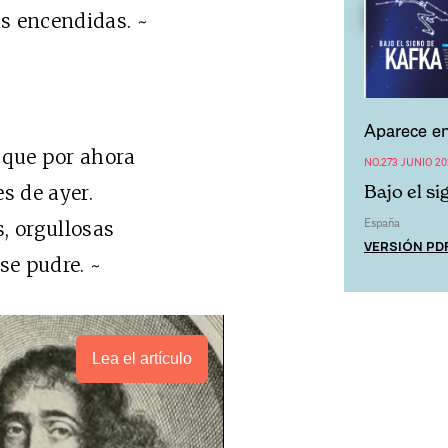
as encendidas. ~
Aparece en
s que por ahora
NO.273 JUNIO 20
s de ayer.
Bajo el s
España
, orgullosas
VERSIÓN PD
se pudre. ~
Lea el artículo