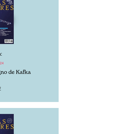
:
024
igno de Kafka
F