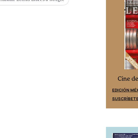
Cine desde los márgenes
s
Cine d
EDICIÓN ESPAÑA
EDICIÓN MÉ
SUSCRÍBETE
SUSCRÍBET