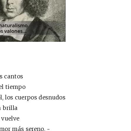
os cantos
 el tiempo
l, los cuerpos desnudos
 brilla
e vuelve
 amor más sereno. ~