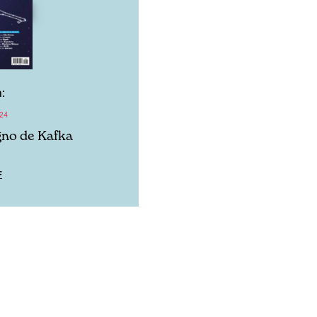
:
24
igno de Kafka
F