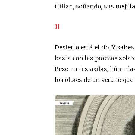
titilan, soñando, sus mejill
II
Desierto está el río. Y sabe
basta con las proezas solare
Beso en tus axilas, húmedas
los olores de un verano que 