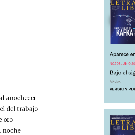
Aparece en
NO.306 JUNIO 2
Bajo el s
México
VERSIÓN PD
 al anochecer
el del trabajo
e oro
la noche