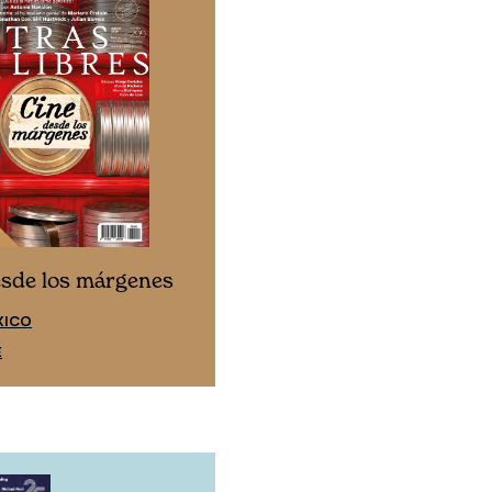
Cine desde los márgen
esde los márgenes
EDICIÓN ESPAÑA
XICO
SUSCRÍBETE
E