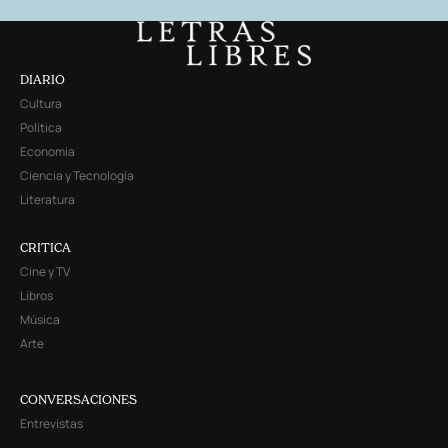
DIARIO
Cultura
Política
Economía
Ciencia y Tecnología
Literatura
CRITICA
Cine y TV
Libros
Música
Arte
CONVERSACIONES
Entrevistas