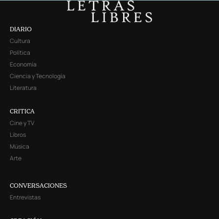
DIARIO
Cultura
Política
Economía
Ciencia y Tecnología
Literatura
CRITICA
Cine y TV
Libros
Música
Arte
CONVERSACIONES
Entrevistas