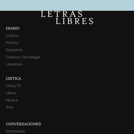
DIARIO
Cultura
Política
Economía
Ciencia y Tecnología
Literatura
CRITICA
Cine y TV
Libros
Música
Arte
CONVERSACIONES
Entrevistas