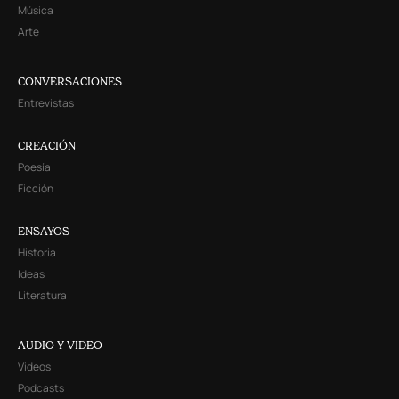
Música
Arte
CONVERSACIONES
Entrevistas
CREACIÓN
Poesía
Ficción
ENSAYOS
Historia
Ideas
Literatura
AUDIO Y VIDEO
Videos
Podcasts