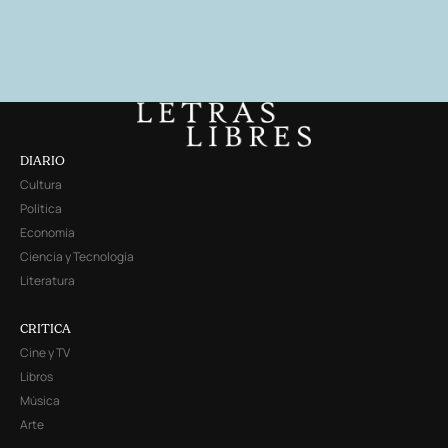
DIARIO
Cultura
Política
Economía
Ciencia y Tecnología
Literatura
CRITICA
Cine y TV
Libros
Música
Arte