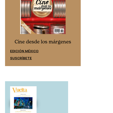
Cine desd
Cine desde los márgenes
EDICIÓN ESPAÑ
EDICIÓN MÉXICO
SUSCRÍBETE
SUSCRÍBETE