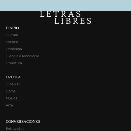
DIARIO
Cultura
Política
Economía
Ciencia y Tecnología
Literatura
CRITICA
Cine y TV
Libros
Música
Arte
CONVERSACIONES
Entrevistas