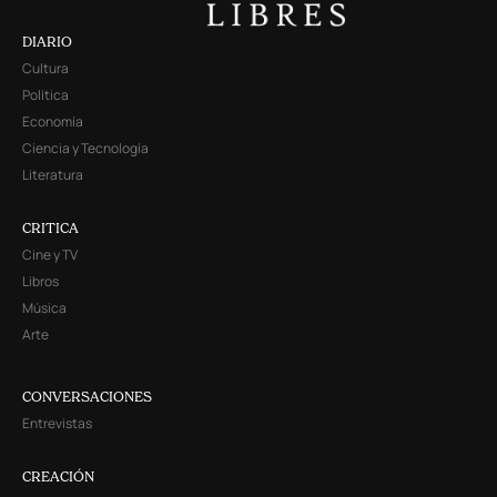
DIARIO
Cultura
Política
Economía
Ciencia y Tecnología
Literatura
CRITICA
Cine y TV
Libros
Música
Arte
CONVERSACIONES
Entrevistas
CREACIÓN