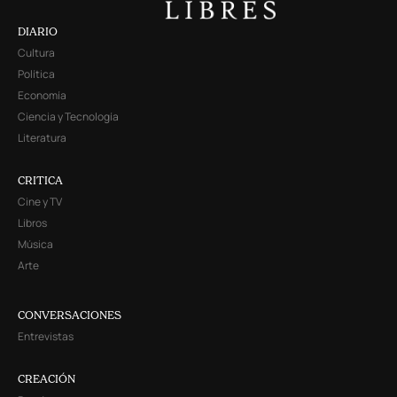
DIARIO
Cultura
Política
Economía
Ciencia y Tecnología
Literatura
CRITICA
Cine y TV
Libros
Música
Arte
CONVERSACIONES
Entrevistas
CREACIÓN