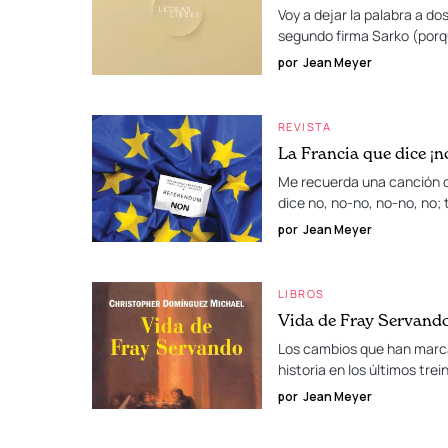
Voy a dejar la palabra a dos
segundo firma Sarko (porq
por
Jean Meyer
REVISTA
La Francia que dice ¡no
Me recuerda una canción d
dice no, no-no, no-no, no; 
por
Jean Meyer
LIBROS
Vida de Fray Servand
Los cambios que han marcado
historia en los últimos trei
por
Jean Meyer