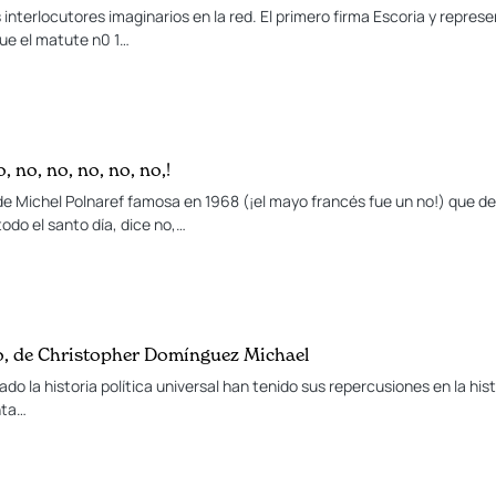
 interlocutores imaginarios en la red. El primero firma Escoria y represen
ue el matute n0 1…
, no, no, no, no, no,!
e Michel Polnaref famosa en 1968 (¡el mayo francés fue un no!) que d
todo el santo día, dice no,…
o, de Christopher Domínguez Michael
 la historia política universal han tenido sus repercusiones en la histo
nta…