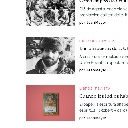
Cómo empezó la Crist
El 3 de agosto, hace cien 
prohibición callista del cul
por
Jean Meyer
HISTORIA
REVISTA
Los disidentes de la 
A pesar de ser recluidos e
Unión Soviética apostaron 
por
Jean Meyer
LIBROS
REVISTA
Cuando los indios hab
El papel, la escritura alfab
espiritual” (Robert Ricard)
por
Jean Meyer