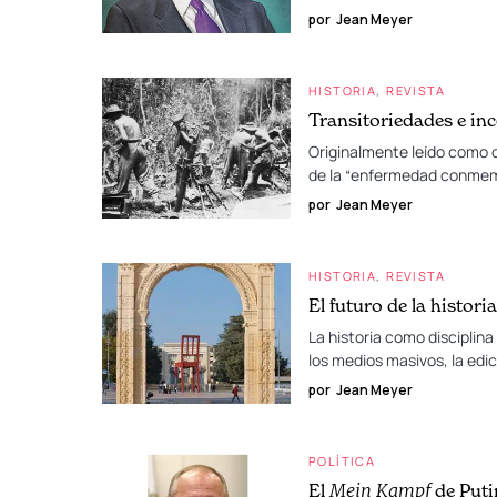
por
Jean Meyer
HISTORIA
REVISTA
Transitoriedades e inc
Originalmente leído como c
de la “enfermedad conmem
por
Jean Meyer
HISTORIA
REVISTA
El futuro de la historia
La historia como disciplin
los medios masivos, la edi
por
Jean Meyer
POLÍTICA
El
Mein Kampf
de Puti