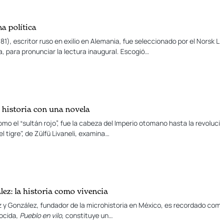
a política
), escritor ruso en exilio en Alemania, fue seleccionado por el Norsk L
 para pronunciar la lectura inaugural. Escogió…
a historia con una novela
omo el “sultán rojo”, fue la cabeza del Imperio otomano hasta la revoluc
l tigre", de Zülfü Livaneli, examina…
ez: la historia como vivencia
ez y González, fundador de la microhistoria en México, es recordado c
ocida,
Pueblo en vilo
, constituye un…