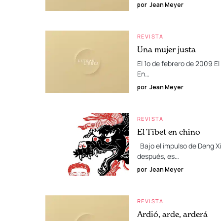
por
Jean Meyer
REVISTA
Una mujer justa
El 1º de febrero de 2009 El
En…
por
Jean Meyer
REVISTA
El Tibet en chino
Bajo el impulso de Deng Xi
después, es…
por
Jean Meyer
REVISTA
Ardió, arde, arderá