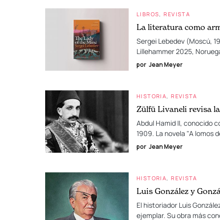
LIBROS
REVISTA
La literatura como arm
Sergei Lebedev (Moscú, 1981
Lillehammer 2025, Noruega,
por
Jean Meyer
HISTORIA
REVISTA
Zülfü Livaneli revisa l
Abdul Hamid II, conocido c
1909. La novela "A lomos de
por
Jean Meyer
HISTORIA
REVISTA
Luis González y Gonzál
El historiador Luis Gonzál
ejemplar. Su obra más con