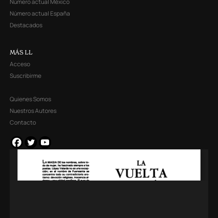
Número actual México
Número actual España
Destacados
MÁS LL
Acceso
Suscribirme
Quienes Somos
Nuestros Autores
Contacto