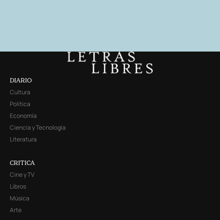
DIARIO
Cultura
Política
Economía
Ciencia y Tecnología
Literatura
CRITICA
Cine y TV
Libros
Música
Arte