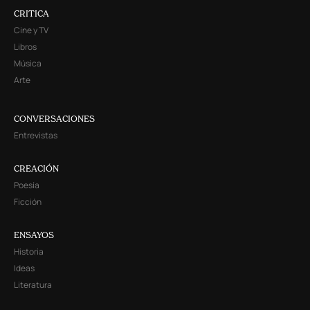
CRITICA
Cine y TV
Libros
Música
Arte
CONVERSACIONES
Entrevistas
CREACIÓN
Poesía
Ficción
ENSAYOS
Historia
Ideas
Literatura