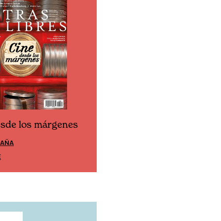
esde los márgenes
Cine desde los márgen
PAÑA
EDICIÓN MÉXICO
E
SUSCRÍBETE