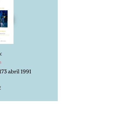
:
1
73 abril 1991
F