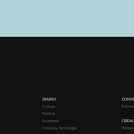
DIARIO
CONV
Cultura
Entrevi
Política
Economía
CREAC
Ciencia y Tecnología
Poesía