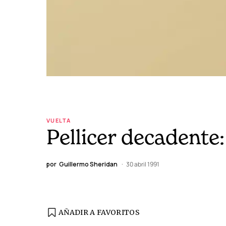
VUELTA
Pellicer decadente:
por
Guillermo Sheridan
30 abril 1991
AÑADIR A FAVORITOS