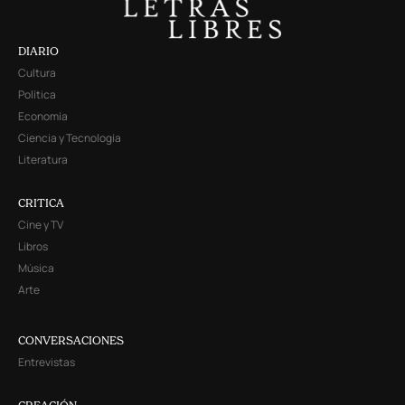
DIARIO
Cultura
Política
Economía
Ciencia y Tecnología
Literatura
CRITICA
Cine y TV
Libros
Música
Arte
CONVERSACIONES
Entrevistas