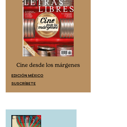
Cine desd
Cine desde los márgenes
EDICIÓN ESPAÑ
EDICIÓN MÉXICO
SUSCRÍBETE
SUSCRÍBETE